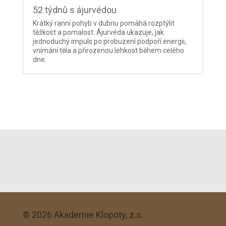
52 týdnů s ájurvédou
Krátký ranní pohyb v dubnu pomáhá rozptýlit
těžkost a pomalost. Ájurvéda ukazuje, jak
jednoduchý impuls po probuzení podpoří energii,
vnímání těla a přirozenou lehkost během celého
dne.
© 2026
Akademie Klopoty, z.s.