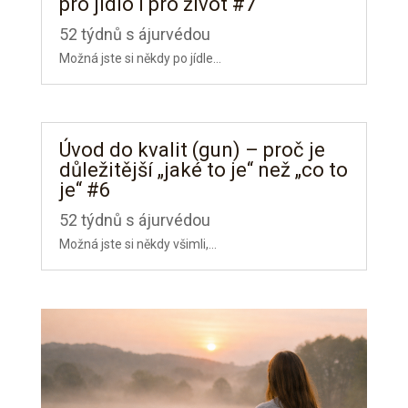
pro jídlo i pro život #7
52 týdnů s ájurvédou
Možná jste si někdy po jídle...
Úvod do kvalit (gun) – proč je
důležitější „jaké to je“ než „co to
je“ #6
52 týdnů s ájurvédou
Možná jste si někdy všimli,...