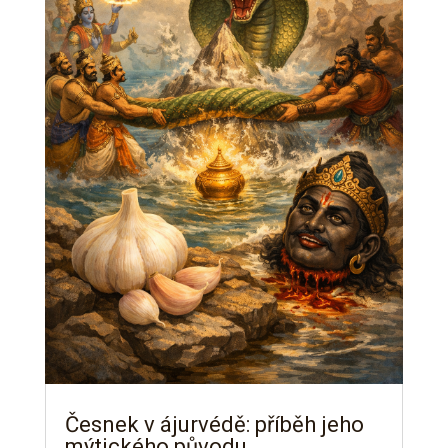
Česnek v ájurvédě: příběh jeho
mýtického původu