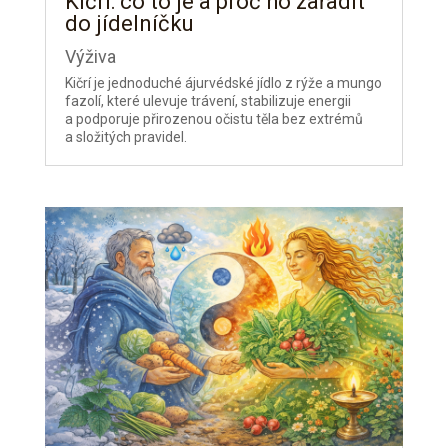
Kičrí: co to je a proč ho zařadit
do jídelníčku
Výživa
Kičrí je jednoduché ájurvédské jídlo z rýže a mungo
fazolí, které ulevuje trávení, stabilizuje energii
a podporuje přirozenou očistu těla bez extrémů
a složitých pravidel.