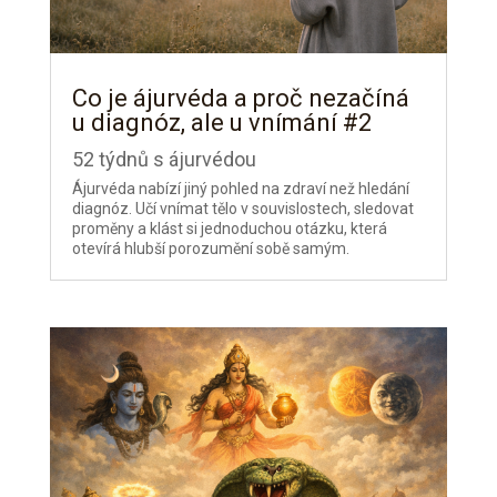
Co je ájurvéda a proč nezačíná
u diagnóz, ale u vnímání #2
52 týdnů s ájurvédou
Ájurvéda nabízí jiný pohled na zdraví než hledání
diagnóz. Učí vnímat tělo v souvislostech, sledovat
proměny a klást si jednoduchou otázku, která
otevírá hlubší porozumění sobě samým.